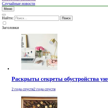
Случайные новости
Меню
Найти:
Заголовки
Раскрыты секреты обустройства ую
2 года спустя
2 года спустя