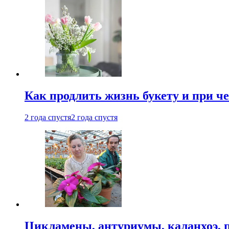
Как продлить жизнь букету и при ч
2 года спустя
2 года спустя
Цикламены, антуриумы, каланхоэ, 