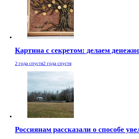
Картина с секретом: делаем денежн
2 года спустя
2 года спустя
Россиянам рассказали о способе ув