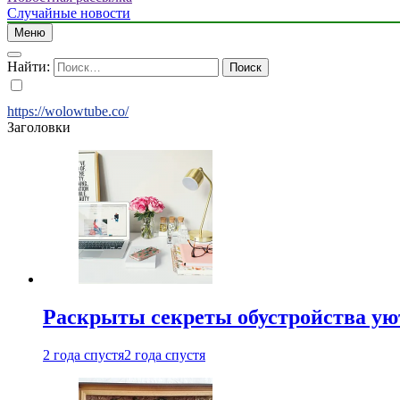
Случайные новости
Меню
Найти:
https://wolowtube.co/
Заголовки
Раскрыты секреты обустройства ую
2 года спустя
2 года спустя