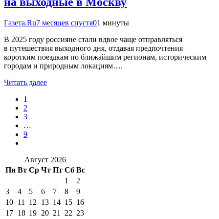
на выходные в Москву
Газета.Ru
7 месяцев спустя
0
1 минуты
В 2025 году россияне стали вдвое чаще отправляться
в путешествия выходного дня, отдавая предпочтения
коротким поездкам по ближайшим регионам, историческим
городам и природным локациям….
Читать далее
1
2
3
…
9
Август 2026
Пн
Вт
Ср
Чт
Пт
Сб
Вс
1
2
3
4
5
6
7
8
9
10
11
12
13
14
15
16
17
18
19
20
21
22
23