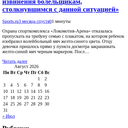
извинения болельщикам,
столкнувшимся с данной ситуацией»
Sports.ru
3 месяца спустя
0
1 минуты
Охрана спорткомплекса «Локомотив-Арена» отказалась
пропускать на трибуну семью с плакатом, на котором ребенок
изобразил волейбольный мяч желто-синего цвета. Отцу
девочки пришлось прямо у пункта досмотра закрашивать
желто-синий мяч черным маркером. Посл…
Читать далее
Август 2026
Пн
Вт
Ср
Чт
Пт
Сб
Вс
1
2
3
4
5
6
7
8
9
10
11
12
13
14
15
16
17
18
19
20
21
22
23
24
25
26
27
28
29
30
31
« Июл