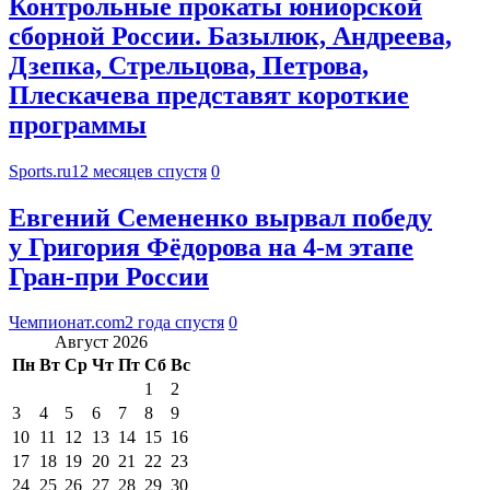
Контрольные прокаты юниорской
сборной России. Базылюк, Андреева,
Дзепка, Стрельцова, Петрова,
Плескачева представят короткие
программы
Sports.ru
12 месяцев спустя
0
Евгений Семененко вырвал победу
у Григория Фёдорова на 4-м этапе
Гран-при России
Чемпионат.com
2 года спустя
0
Август 2026
Пн
Вт
Ср
Чт
Пт
Сб
Вс
1
2
3
4
5
6
7
8
9
10
11
12
13
14
15
16
17
18
19
20
21
22
23
24
25
26
27
28
29
30