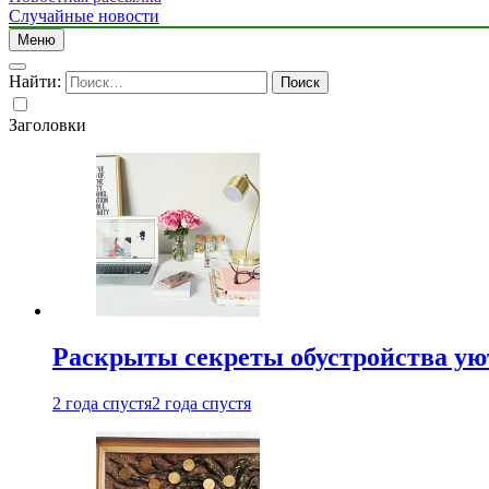
Случайные новости
Меню
Найти:
Заголовки
Раскрыты секреты обустройства ую
2 года спустя
2 года спустя