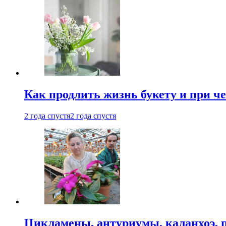
Как продлить жизнь букету и при ч
2 года спустя
2 года спустя
Цикламены, антуриумы, каланхоэ, 