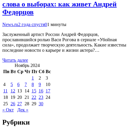
слова о выборах: как живет Андрей
Федорцов
News.ru
2 года спустя
0
1 минуты
Заслуженный артист России Андрей Федорцов,
прославившийся ролью Васи Рогова в сериале «Убойная
сила», продолжает творческую деятельность. Какие известны
последние новости о карьере и жизни актера?…
Читать далее
Ноябрь 2024
Пн
Вт
Ср
Чт
Пт
Сб
Вс
1
2
3
4
5
6
7
8
9
10
11
12
13
14
15
16
17
18
19
20
21
22
23
24
25
26
27
28
29
30
« Окт
Дек »
Рубрики