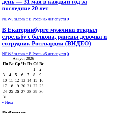
день — 31 мая в каждый год за
последние 20 лет
NEWSru.com :: В России
5 лет спустя
0
В Екатеринбурге мужчина открыл
стрельбу с балкона, ранены девочка и
сотрудник Росгвардии (ВИДЕО)
NEWSru.com :: В России
5 лет спустя
0
Август 2026
Пн
Вт
Ср
Чт
Пт
Сб
Вс
1
2
3
4
5
6
7
8
9
10
11
12
13
14
15
16
17
18
19
20
21
22
23
24
25
26
27
28
29
30
31
« Июл