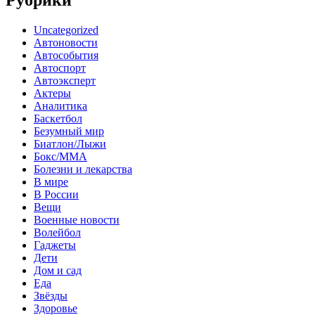
Рубрики
Uncategorized
Автоновости
Автособытия
Автоспорт
Автоэксперт
Актеры
Аналитика
Баскетбол
Безумный мир
Биатлон/Лыжи
Бокс/MMA
Болезни и лекарства
В мире
В России
Вещи
Военные новости
Волейбол
Гаджеты
Дети
Дом и сад
Еда
Звёзды
Здоровье