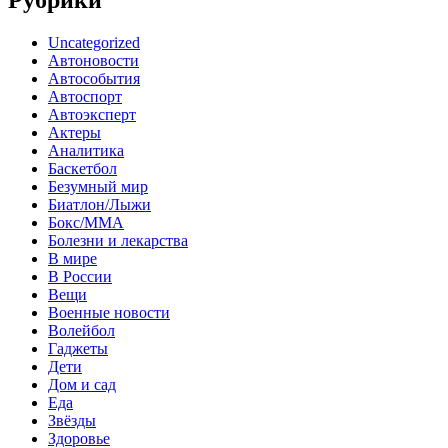
Рубрики
Uncategorized
Автоновости
Автособытия
Автоспорт
Автоэксперт
Актеры
Аналитика
Баскетбол
Безумный мир
Биатлон/Лыжи
Бокс/MMA
Болезни и лекарства
В мире
В России
Вещи
Военные новости
Волейбол
Гаджеты
Дети
Дом и сад
Еда
Звёзды
Здоровье