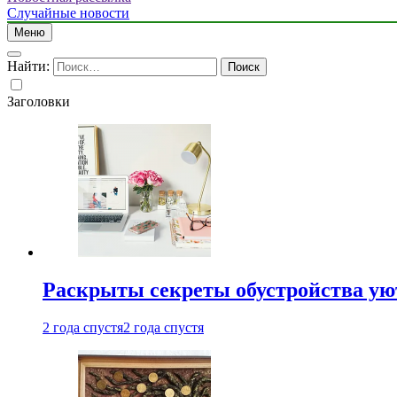
Случайные новости
Меню
Найти:
Заголовки
Раскрыты секреты обустройства ую
2 года спустя
2 года спустя