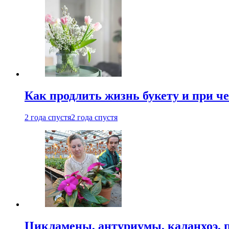
Как продлить жизнь букету и при ч
2 года спустя
2 года спустя
Цикламены, антуриумы, каланхоэ, 